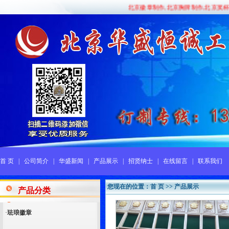
北京徽章制作,北京胸牌制作,北京奖杯奖牌
首 页
|
公司简介
|
华盛新闻
|
产品展示
|
招贤纳士
|
在线留言
|
联系我们
您现在的位置：
首 页
>> 产品展示
产品分类
·
珐琅徽章