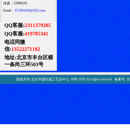
传真：52906181
Email：
372301018@163.com
QQ客服:
2311379285
QQ客服:
419785341
电话同微
信:
13522271182
地址:北京市丰台区横
一条尚三环503号
版权所有:北京华盛恒诚工艺品中心 1999-2020.All rights reserved. 备案号:
京